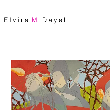
E l v i r a
M.
D a y e l